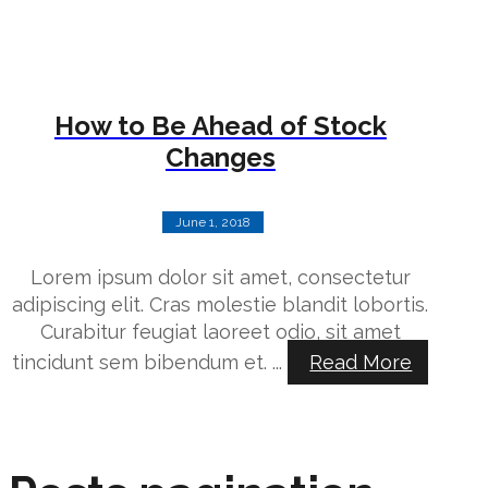
How to Be Ahead of Stock
Changes
June 1, 2018
Lorem ipsum dolor sit amet, consectetur
adipiscing elit. Cras molestie blandit lobortis.
Curabitur feugiat laoreet odio, sit amet
tincidunt sem bibendum et. ...
Read More